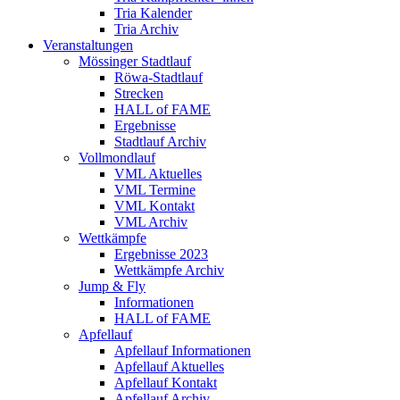
Tria Kalender
Tria Archiv
Veranstaltungen
Mössinger Stadtlauf
Röwa-Stadtlauf
Strecken
HALL of FAME
Ergebnisse
Stadtlauf Archiv
Vollmondlauf
VML Aktuelles
VML Termine
VML Kontakt
VML Archiv
Wettkämpfe
Ergebnisse 2023
Wettkämpfe Archiv
Jump & Fly
Informationen
HALL of FAME
Apfellauf
Apfellauf Informationen
Apfellauf Aktuelles
Apfellauf Kontakt
Apfellauf Archiv