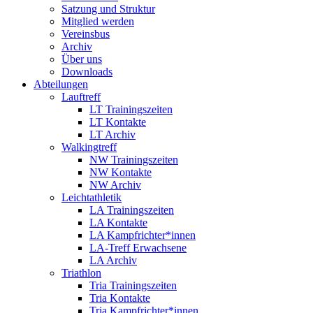
Satzung und Struktur
Mitglied werden
Vereinsbus
Archiv
Über uns
Downloads
Abteilungen
Lauftreff
LT Trainingszeiten
LT Kontakte
LT Archiv
Walkingtreff
NW Trainingszeiten
NW Kontakte
NW Archiv
Leichtathletik
LA Trainingszeiten
LA Kontakte
LA Kampfrichter*innen
LA-Treff Erwachsene
LA Archiv
Triathlon
Tria Trainingszeiten
Tria Kontakte
Tria Kampfrichter*innen