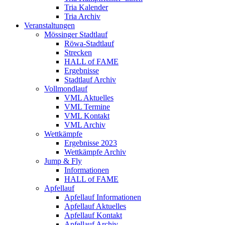
Tria Kalender
Tria Archiv
Veranstaltungen
Mössinger Stadtlauf
Röwa-Stadtlauf
Strecken
HALL of FAME
Ergebnisse
Stadtlauf Archiv
Vollmondlauf
VML Aktuelles
VML Termine
VML Kontakt
VML Archiv
Wettkämpfe
Ergebnisse 2023
Wettkämpfe Archiv
Jump & Fly
Informationen
HALL of FAME
Apfellauf
Apfellauf Informationen
Apfellauf Aktuelles
Apfellauf Kontakt
Apfellauf Archiv