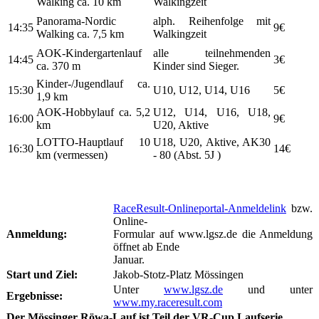
Walking ca. 10 km
Walkingzeit
Panorama-Nordic
alph. Reihenfolge mit
14:35
9€
Walking ca. 7,5 km
Walkingzeit
AOK-Kindergartenlauf
alle teilnehmenden
14:45
3€
ca. 370 m
Kinder sind Sieger.
Kinder-/Jugendlauf ca.
15:30
U10, U12, U14, U16
5€
1,9 km
AOK-Hobbylauf ca. 5,2
U12, U14, U16, U18,
16:00
9€
km
U20, Aktive
LOTTO-Hauptlauf 10
U18, U20, Aktive, AK30
16:30
14€
km (vermessen)
- 80 (Abst. 5J )
RaceResult-Onlineportal-Anmeldelink
bzw.
Online-
Anmeldung:
Formular auf www.lgsz.de die Anmeldung
öffnet ab Ende
Januar.
Start und Ziel:
Jakob-Stotz-Platz Mössingen
Unter
www.lgsz.de
und unter
Ergebnisse:
www.my.raceresult.com
Der Mössinger Röwa-Lauf ist Teil der VR-Cup Laufserie