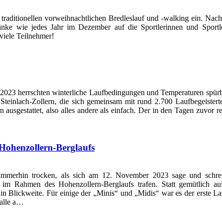
traditionellen vorweihnachtlichen Bredleslauf und -walking ein. Nac
ränke wie jedes Jahr im Dezember auf die Sportlerinnen und Spor
viele Teilnehmer!
 2023 herrschten winterliche Laufbedingungen und Temperaturen spürb
Steinlach-Zollern, die sich gemeinsam mit rund 2.700 Laufbegeisterten
 ausgestattet, also alles andere als einfach. Der in den Tagen zuvor r
ohenzollern-Berglaufs
r immerhin trocken, als sich am 12. November 2023 sage und schre
Rahmen des Hohenzollern-Berglaufs trafen. Statt gemütlich auf d
n in Blickweite. Für einige der „Minis“ und „Midis“ war es der erste 
 alle a…