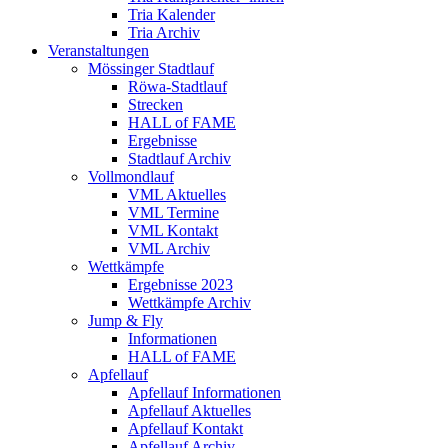
Tria Kalender
Tria Archiv
Veranstaltungen
Mössinger Stadtlauf
Röwa-Stadtlauf
Strecken
HALL of FAME
Ergebnisse
Stadtlauf Archiv
Vollmondlauf
VML Aktuelles
VML Termine
VML Kontakt
VML Archiv
Wettkämpfe
Ergebnisse 2023
Wettkämpfe Archiv
Jump & Fly
Informationen
HALL of FAME
Apfellauf
Apfellauf Informationen
Apfellauf Aktuelles
Apfellauf Kontakt
Apfellauf Archiv