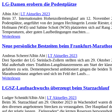
LG-Damen erobern die Podestplätze
Albin Abt |
LT Aktuelles 2023
Beim 37. Internationalen Hohenzollernberglauf am 12. November 20
Podestplätze, angeführt von der jungen Hechingerin Leonie Riester,
Hofmann (W45) und Sabine Schott (W50) platzierten sich auf Rang 2 
Temperaturen, aber guten Laufbedingungen machten…
Weiterlesen
Neue persönliche Bestzeiten beim Frankfurt-Maratho
Andreas Scherer/Albin Abt |
LT Aktuelles 2023
Drei Sportler der LG Steinlach-Zollern stellten sich am 29. Oktober
Mal außerhalb eines Triathlon-Langdistanzrennens am Start der kl
gefahren zu sein. Dementsprechend ambitioniert gingen die beiden 
Marathondistanz angehen und sich im Feld der Laufs…
Weiterlesen
LGSZ-Laufnachwuchs überzeugt beim Starzachlauf
Ludger Schmidt/Albin Abt |
LT Aktuelles 2023
Beim 36. Starzachlauf am 29. Oktober 2023 in Wachendorf waren die 
den diversen angebotenen Strecken zu verausgaben. Der Hauptlauf du
auf der relativ langen „Zielgeraden“ die letzten Reserven hervorge