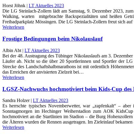
Horst Jöhnk |
LT Aktuelles 2023
Die LG Steinlach-Zollern lädt am Samstag, 9. Dezember 2023, zum 
Walking, warten mitgebrachte Backspezialitäten und heißen Get
Freibadparkplatz Mössingen. Die LG Steinlach-Zollern freut sich auf 
Weiterlesen
Frostige Bedingungen beim Nikolauslauf
Albin Abt |
LT Aktuelles 2023
Bei der 48. Austragung des Tübinger Nikolauslaufs am 3. Dezember
Läufer ab. Nicht so die über 20 Sportlerinnen und Sportler der LG 
Strecke des Landschaftshalbmarathons ist mit ordentlich Höhenmetern
das Erreichen der anvisierten Zielzeit bei…
Weiterlesen
LGSZ-Nachwuchs hochmotiviert beim Kids-Cup des H
Sandra Holzer |
LT Aktuelles 2023
Es herrschte typisches Novemberwetter, war „zapfenkalt“ – abe
Sonntagmorgen im Hechinger Weiherstadion zum AOK KidsCup im 
hochmotiviert an die Startlinien im Stadion – die Burg Hohenzoller
die Älteren wurden die Rennen ausgetragen. Im Zieleinlauf bekamen
Weiterlesen