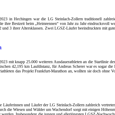
23 in Hechingen war die LG Steinlach-Zollern traditionell zahlreic
 die ihre Bestzeit beim „Heimrennen“ von Jahr zu Jahr eindrucksvoll w
und 3 ihrer Altersklassen. Zwei LGSZ-Läufer beeindruckten mit guten
n
 2023 mit knapp 25.000 weiteren Ausdauerathleten an die Startlinie d
assischen 42,195 km Laufdistanz, für Andreas Scherer war es sogar
Triathleten das Projekt Frankfurt-Marathon an, wollten sie doch ohne
Läuferinnen und Läufer der LG Steinlach-Zollern zahlreich vertreten 
rch die Wiesen und Wälder um Wachendorf sorgt mit einigen Höhenmete
holt werden. Insbesondere die jungen und allerjüngsten LGSZ-Nachwuch