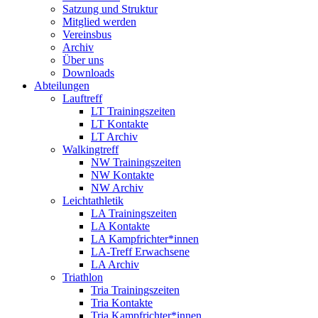
Satzung und Struktur
Mitglied werden
Vereinsbus
Archiv
Über uns
Downloads
Abteilungen
Lauftreff
LT Trainingszeiten
LT Kontakte
LT Archiv
Walkingtreff
NW Trainingszeiten
NW Kontakte
NW Archiv
Leichtathletik
LA Trainingszeiten
LA Kontakte
LA Kampfrichter*innen
LA-Treff Erwachsene
LA Archiv
Triathlon
Tria Trainingszeiten
Tria Kontakte
Tria Kampfrichter*innen