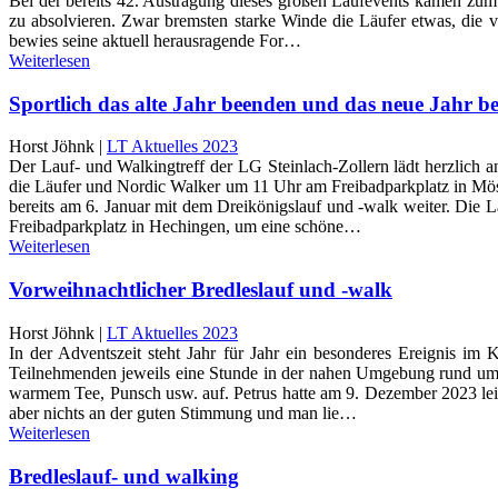
Bei der bereits 42. Austragung dieses großen Laufevents kamen zum 
zu absolvieren. Zwar bremsten starke Winde die Läufer etwas, die v
bewies seine aktuell herausragende For…
Weiterlesen
Sportlich das alte Jahr beenden und das neue Jahr b
Horst Jöhnk |
LT Aktuelles 2023
Der Lauf- und Walkingtreff der LG Steinlach-Zollern lädt herzlich a
die Läufer und Nordic Walker um 11 Uhr am Freibadparkplatz in Mös
bereits am 6. Januar mit dem Dreikönigslauf und -walk weiter. Die
Freibadparkplatz in Hechingen, um eine schöne…
Weiterlesen
Vorweihnachtlicher Bredleslauf und -walk
Horst Jöhnk |
LT Aktuelles 2023
In der Adventszeit steht Jahr für Jahr ein besonderes Ereignis im 
Teilnehmenden jeweils eine Stunde in der nahen Umgebung rund um M
warmem Tee, Punsch usw. auf. Petrus hatte am 9. Dezember 2023 leid
aber nichts an der guten Stimmung und man lie…
Weiterlesen
Bredleslauf- und walking