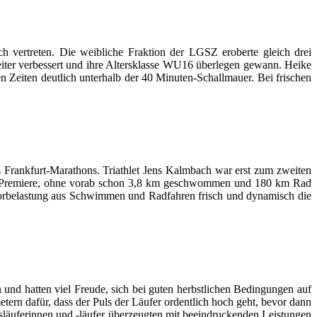
h vertreten. Die weibliche Fraktion der LGSZ eroberte gleich drei
eiter verbessert und ihre Altersklasse WU16 überlegen gewann. Heike
 Zeiten deutlich unterhalb der 40 Minuten-Schallmauer. Bei frischen
es Frankfurt-Marathons. Triathlet Jens Kalmbach war erst zum zweiten
 die Premiere, ohne vorab schon 3,8 km geschwommen und 180 km Rad
 Vorbelastung aus Schwimmen und Radfahren frisch und dynamisch die
und hatten viel Freude, sich bei guten herbstlichen Bedingungen auf
rn dafür, dass der Puls der Läufer ordentlich hoch geht, bevor dann
släuferinnen und -läufer überzeugten mit beeindruckenden Leistungen