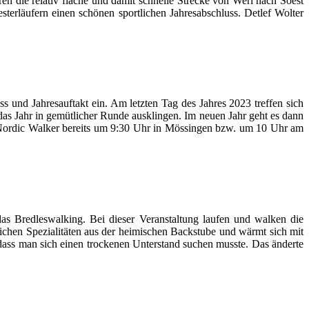
n die relativ flache und damit schnelle Strecke von Werl nach Soest
terläufern einen schönen sportlichen Jahresabschluss. Detlef Wolter
s und Jahresauftakt ein. Am letzten Tag des Jahres 2023 treffen sich
s Jahr in gemütlicher Runde ausklingen. Im neuen Jahr geht es dann
e Nordic Walker bereits um 9:30 Uhr in Mössingen bzw. um 10 Uhr am
 das Bredleswalking. Bei dieser Veranstaltung laufen und walken die
chen Spezialitäten aus der heimischen Backstube und wärmt sich mit
dass man sich einen trockenen Unterstand suchen musste. Das änderte