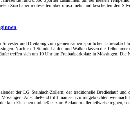
Jahresende rund 6.500 Sportler zusammen, um bei idealen Temperature
ielen Zuschauer motivierten aber umso mehr und bescherten den Silves
eginnen
n Silvester und Dreikönig zum gemeinsamen sportlichen Jahresabschlus
singen. Nach ca. 1 Stunde Laufen und Walken lassen die Teilnehmer da
 Läufer treffen sich um 10 Uhr am Freibadparkplatz in Mössingen. Di
Kalender der LG Steinlach-Zollern: der traditionelle Bredleslauf und
össingen. Anschließend trifft man sich zu mitgebrachten weihnachtli
er kein Einsehen und ließ es zum Bedauern aller teilweise regnen, so