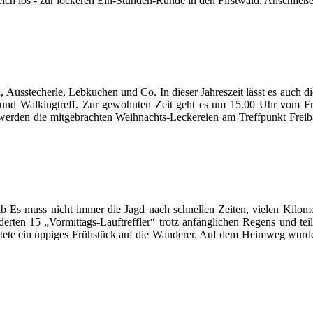
eich los - zur lockeren Ein-Stunden-Runde in den Firstwald. Anschlie
, Ausstecherle, Lebkuchen und Co. In dieser Jahreszeit lässt es auc
f- und Walkingtreff. Zur gewohnten Zeit geht es um 15.00 Uhr vom F
werden die mitgebrachten Weihnachts-Leckereien am Treffpunkt Freib
b Es muss nicht immer die Jagd nach schnellen Zeiten, vielen Kilom
erten 15 „Vormittags-Lauftreffler“ trotz anfänglichen Regens und t
tete ein üppiges Frühstück auf die Wanderer. Auf dem Heimweg wurde 