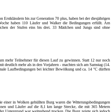
Erstklässlern bis zur Generation 70 plus, haben bei der diesjährigen
 Woche haben 110 Läufer und Walker die Bedingungen erfüllt. Am
ichen der Stufen eins bis drei. 33 Mädchen und Jungs sind ohne
", um mehr Teilnehmer für diesen Lauf zu gewinnen. Statt 12 nur noch
 deutlich mehr als in den Vorjahren - machten sich am Samstag (14.
imale Laufbedingungen bei leichter Bewölkung und ca. 14 °C dürften
ie einer in Wolken gehüllten Burg waren die Witterungsbedingungen
nnen und Läufer auf die 8,1 km lange Strecke, die mit 365 Metern
 der Untergrund war weitgehend trocken. Die Burg zeigte sich jedoch