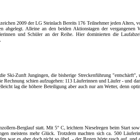
chen 2009 der LG Steinlach Bereits 176 Teilnehmer jeden Alters, von 
en abgelegt. Alleine an den beiden Aktionstagen der vergangenen
rinnen und Schüler an der Reihe. Hier dominierten die Laufabze
…
, die Ski-Zunft Jungingen, die bisherige Streckenführung "entschärft
Rechnung schien aufzugehen: 113 Läuferinnen und Läufer - und damit
lleicht lag die höhere Beteiligung aber auch nur am Wetter, denn opt
llern-Berglauf statt. Mit 5° C, leichtem Nieselregen beim Start sow
ingen meistens mehr Glück. Trotzdem machten sich ca. 500 Läuferi
fen war es aber doch nicht so übel - der Regen hörte rasch auf, und