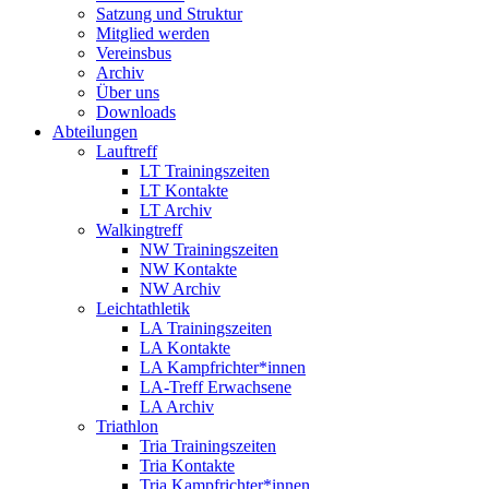
Satzung und Struktur
Mitglied werden
Vereinsbus
Archiv
Über uns
Downloads
Abteilungen
Lauftreff
LT Trainingszeiten
LT Kontakte
LT Archiv
Walkingtreff
NW Trainingszeiten
NW Kontakte
NW Archiv
Leichtathletik
LA Trainingszeiten
LA Kontakte
LA Kampfrichter*innen
LA-Treff Erwachsene
LA Archiv
Triathlon
Tria Trainingszeiten
Tria Kontakte
Tria Kampfrichter*innen