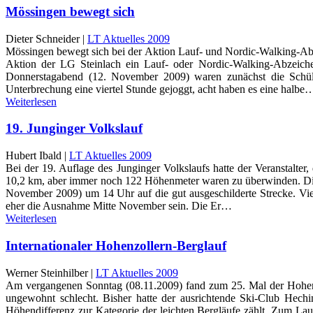
Mössingen bewegt sich
Dieter Schneider |
LT Aktuelles 2009
Mössingen bewegt sich bei der Aktion Lauf- und Nordic-Walking-Abzei
Aktion der LG Steinlach ein Lauf- oder Nordic-Walking-Abzeich
Donnerstagabend (12. November 2009) waren zunächst die Schüle
Unterbrechung eine viertel Stunde gejoggt, acht haben es eine halbe
Weiterlesen
19. Junginger Volkslauf
Hubert Ibald |
LT Aktuelles 2009
Bei der 19. Auflage des Junginger Volkslaufs hatte der Veranstalter
10,2 km, aber immer noch 122 Höhenmeter waren zu überwinden. Die 
November 2009) um 14 Uhr auf die gut ausgeschilderte Strecke. Vie
eher die Ausnahme Mitte November sein. Die Er…
Weiterlesen
Internationaler Hohenzollern-Berglauf
Werner Steinhilber |
LT Aktuelles 2009
Am vergangenen Sonntag (08.11.2009) fand zum 25. Mal der Hohenzo
ungewohnt schlecht. Bisher hatte der ausrichtende Ski-Club Hech
Höhendifferenz zur Kategorie der leichten Bergläufe zählt. Zum Lau