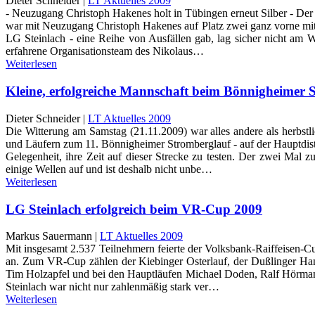
Dieter Schneider |
LT Aktuelles 2009
- Neuzugang Christoph Hakenes holt in Tübingen erneut Silber - Der 
war mit Neuzugang Christoph Hakenes auf Platz zwei ganz vorne mit d
LG Steinlach - eine Reihe von Ausfällen gab, lag sicher nicht am 
erfahrene Organisationsteam des Nikolaus…
Weiterlesen
Kleine, erfolgreiche Mannschaft beim Bönnigheimer 
Dieter Schneider |
LT Aktuelles 2009
Die Witterung am Samstag (21.11.2009) war alles andere als herbstl
und Läufern zum 11. Bönnigheimer Stromberglauf - auf der Hauptdist
Gelegenheit, ihre Zeit auf dieser Strecke zu testen. Der zwei Mal
einige Wellen auf und ist deshalb nicht unbe…
Weiterlesen
LG Steinlach erfolgreich beim VR-Cup 2009
Markus Sauermann |
LT Aktuelles 2009
Mit insgesamt 2.537 Teilnehmern feierte der Volksbank-Raiffeisen-C
an. Zum VR-Cup zählen der Kiebinger Osterlauf, der Dußlinger Hann
Tim Holzapfel und bei den Hauptläufen Michael Doden, Ralf Hörmann 
Steinlach war nicht nur zahlenmäßig stark ver…
Weiterlesen