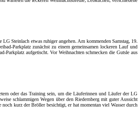
ßend warteten die leckeren Weihnachtsbredle, Lebkuchen, verschiedene
h die LG Steinlach etwas ruhiger angehen. Am kommenden Samstag, 19.
reibad-Parkplatz zunächst zu einem gemeinsamen lockeren Lauf und
ad-Parkplatz aufgetischt. Vor Weihnachten schmecken die Gutsle aus
etern oder das Training sein, um die Läuferinnen und Läufer der LG
eilweise schlammigen Wegen über den Riedernberg mit guter Aussicht
noch kurz der Bröller besichtigt, er hat momentan viel Wasser durch