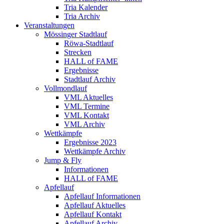
Tria Kalender
Tria Archiv
Veranstaltungen
Mössinger Stadtlauf
Röwa-Stadtlauf
Strecken
HALL of FAME
Ergebnisse
Stadtlauf Archiv
Vollmondlauf
VML Aktuelles
VML Termine
VML Kontakt
VML Archiv
Wettkämpfe
Ergebnisse 2023
Wettkämpfe Archiv
Jump & Fly
Informationen
HALL of FAME
Apfellauf
Apfellauf Informationen
Apfellauf Aktuelles
Apfellauf Kontakt
Apfellauf Archiv