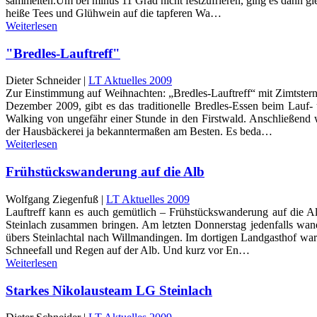
sammelten.Um bei minus 11 Grad nicht festzufrieren, ging es dann gl
heiße Tees und Glühwein auf die tapferen Wa…
Weiterlesen
"Bredles-Lauftreff"
Dieter Schneider |
LT Aktuelles 2009
Zur Einstimmung auf Weihnachten: „Bredles-Lauftreff“ mit Zimtstern
Dezember 2009, gibt es das traditionelle Bredles-Essen beim Lau
Walking von ungefähr einer Stunde in den Firstwald. Anschließend 
der Hausbäckerei ja bekanntermaßen am Besten. Es beda…
Weiterlesen
Frühstückswanderung auf die Alb
Wolfgang Ziegenfuß |
LT Aktuelles 2009
Lauftreff kann es auch gemütlich – Frühstückswanderung auf die Al
Steinlach zusammen bringen. Am letzten Donnerstag jedenfalls wand
übers Steinlachtal nach Willmandingen. Im dortigen Landgasthof war
Schneefall und Regen auf der Alb. Und kurz vor En…
Weiterlesen
Starkes Nikolausteam LG Steinlach