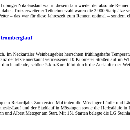
Tübinger Nikolauslauf war in diesem Jahr wieder der absolute Renner 
abei. Trotz erweiterter Teilnehmerzahl waren die 2.900 Startplätze s
Wetter – das war für diese Jahreszeit zum Rennen optimal – sondern
Stromberglauf
ich. Im Neckartäler Weinbaugebiet herrschten frühlingshafte Tempera
anz der letzte anerkannt vermessenen 10-Kilometer-Straßenlauf im WLV
 zu durchlaufende, schöne 5-km-Kurs führt durch die Ausläufer der We
up ein Rekordjahr. Zum ersten Mal traten die Mössinger Läufer und L
esle-Lauf und der Stadtlauf in Mössingen sowie die Herbstläufe in 
und Albert Metzger am Start. Mit 151 Starten belegte die LG Steinla