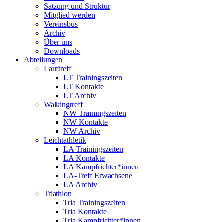
Satzung und Struktur
Mitglied werden
Vereinsbus
Archiv
Über uns
Downloads
Abteilungen
Lauftreff
LT Trainingszeiten
LT Kontakte
LT Archiv
Walkingtreff
NW Trainingszeiten
NW Kontakte
NW Archiv
Leichtathletik
LA Trainingszeiten
LA Kontakte
LA Kampfrichter*innen
LA-Treff Erwachsene
LA Archiv
Triathlon
Tria Trainingszeiten
Tria Kontakte
Tria Kampfrichter*innen