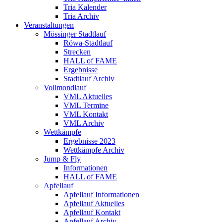
Tria Kalender
Tria Archiv
Veranstaltungen
Mössinger Stadtlauf
Röwa-Stadtlauf
Strecken
HALL of FAME
Ergebnisse
Stadtlauf Archiv
Vollmondlauf
VML Aktuelles
VML Termine
VML Kontakt
VML Archiv
Wettkämpfe
Ergebnisse 2023
Wettkämpfe Archiv
Jump & Fly
Informationen
HALL of FAME
Apfellauf
Apfellauf Informationen
Apfellauf Aktuelles
Apfellauf Kontakt
Apfellauf Archiv