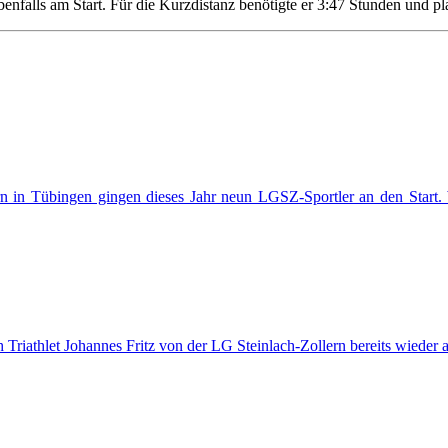
falls am Start. Für die Kurzdistanz benötigte er 3:47 Stunden und pla
rn in Tübingen gingen dieses Jahr neun LGSZ-Sportler an den Start
riathlet Johannes Fritz von der LG Steinlach-Zollern bereits wieder a