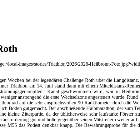
Roth
inigen Wochen bei der legendären Challenge Roth über die Langdistanz. U
onner Triathlon am 14. Juni stand dann mit einem Mitteldistanz-Ren
m „strömungsgedämpften“ Kanal geschwommen wird, war in Heilbro
eniger anstrengend die erste Wechselzone angesteuert wurde. Rund 39
athlonrad auf die sehr anspruchsvollen 90 Radkilometer durch die Wei
lich Boden gutgemacht. Der abschließende Halbmarathon, der zum Teil e
ne kleine Zitterpartie, da der üblicherweise sehr laufstarke Förster 
rausforderung gut und holte gegenüber seinen Mitstreitern weiter auf.
sklasse M55 das Podest denkbar knapp. Die Bewährungsprobe für die d