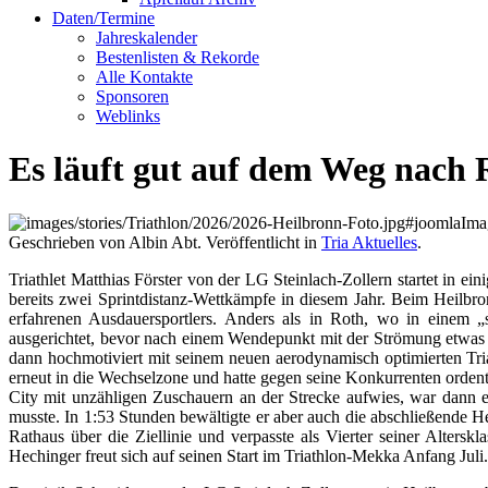
Daten/Termine
Jahreskalender
Bestenlisten & Rekorde
Alle Kontakte
Sponsoren
Weblinks
Es läuft gut auf dem Weg nach 
Geschrieben von Albin Abt. Veröffentlicht in
Tria Aktuelles
.
Triathlet Matthias Förster von der LG Steinlach-Zollern startet in e
bereits zwei Sprintdistanz-Wettkämpfe in diesem Jahr. Beim Heilbr
erfahrenen Ausdauersportlers. Anders als in Roth, wo in eine
ausgerichtet, bevor nach einem Wendepunkt mit der Strömung etwas w
dann hochmotiviert mit seinem neuen aerodynamisch optimierten Tri
erneut in die Wechselzone und hatte gegen seine Konkurrenten ordent
City mit unzähligen Zuschauern an der Strecke aufwies, war dann ei
musste. In 1:53 Stunden bewältigte er aber auch die abschließende He
Rathaus über die Ziellinie und verpasste als Vierter seiner Alter
Hechinger freut sich auf seinen Start im Triathlon-Mekka Anfang Juli.