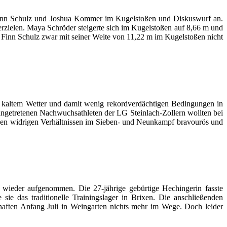
 Finn Schulz und Joshua Kommer im Kugelstoßen und Diskuswurf an.
 erzielen. Maya Schröder steigerte sich im Kugelstoßen auf 8,66 m und
Finn Schulz zwar mit seiner Weite von 11,22 m im Kugelstoßen nicht
r kaltem Wetter und damit wenig rekordverdächtigen Bedingungen in
 angetretenen Nachwuchsathleten der LG Steinlach-Zollern wollten bei
n den widrigen Verhältnissen im Sieben- und Neunkampf bravourös und
g wieder aufgenommen. Die 27-jährige gebürtige Hechingerin fasste
ie das traditionelle Trainingslager in Brixen. Die anschließenden
haften Anfang Juli in Weingarten nichts mehr im Wege. Doch leider