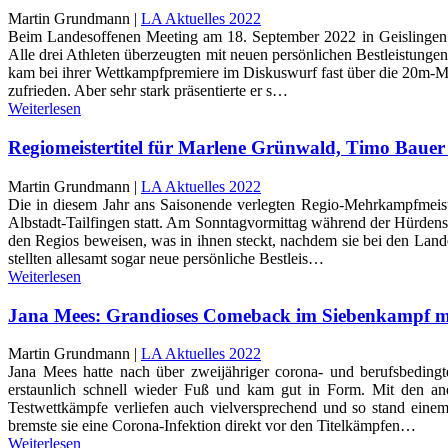
Martin Grundmann |
LA Aktuelles 2022
Beim Landesoffenen Meeting am 18. September 2022 in Geislingen 
Alle drei Athleten überzeugten mit neuen persönlichen Bestleistungen
kam bei ihrer Wettkampfpremiere im Diskuswurf fast über die 20m-M
zufrieden. Aber sehr stark präsentierte er s…
Weiterlesen
Regiomeistertitel für Marlene Grünwald, Timo Baue
Martin Grundmann |
LA Aktuelles 2022
Die in diesem Jahr ans Saisonende verlegten Regio-Mehrkampfmeist
Albstadt-Tailfingen statt. Am Sonntagvormittag während der Hürdensp
den Regios beweisen, was in ihnen steckt, nachdem sie bei den Land
stellten allesamt sogar neue persönliche Bestleis…
Weiterlesen
Jana Mees: Grandioses Comeback im Siebenkampf m
Martin Grundmann |
LA Aktuelles 2022
Jana Mees hatte nach über zweijähriger corona- und berufsbedingt
erstaunlich schnell wieder Fuß und kam gut in Form. Mit den ande
Testwettkämpfe verliefen auch vielversprechend und so stand eine
bremste sie eine Corona-Infektion direkt vor den Titelkämpfen…
Weiterlesen