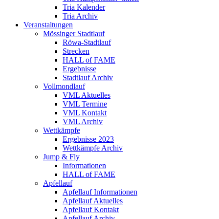
Tria Kalender
Tria Archiv
Veranstaltungen
Mössinger Stadtlauf
Röwa-Stadtlauf
Strecken
HALL of FAME
Ergebnisse
Stadtlauf Archiv
Vollmondlauf
VML Aktuelles
VML Termine
VML Kontakt
VML Archiv
Wettkämpfe
Ergebnisse 2023
Wettkämpfe Archiv
Jump & Fly
Informationen
HALL of FAME
Apfellauf
Apfellauf Informationen
Apfellauf Aktuelles
Apfellauf Kontakt
Apfellauf Archiv