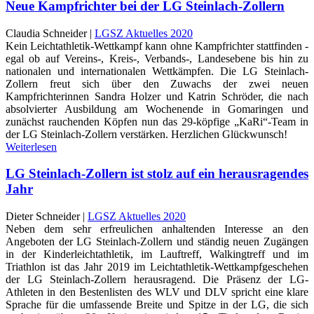
Neue Kampfrichter bei der LG Steinlach-Zollern
Claudia Schneider |
LGSZ Aktuelles 2020
Kein Leichtathletik-Wettkampf kann ohne Kampfrichter stattfinden -
egal ob auf Vereins-, Kreis-, Verbands-, Landesebene bis hin zu
nationalen und internationalen Wettkämpfen. Die LG Steinlach-
Zollern freut sich über den Zuwachs der zwei neuen
Kampfrichterinnen Sandra Holzer und Katrin Schröder, die nach
absolvierter Ausbildung am Wochenende in Gomaringen und
zunächst rauchenden Köpfen nun das 29-köpfige „KaRi“-Team in
der LG Steinlach-Zollern verstärken. Herzlichen Glückwunsch!
Weiterlesen
LG Steinlach-Zollern ist stolz auf ein herausragendes
Jahr
Dieter Schneider |
LGSZ Aktuelles 2020
Neben dem sehr erfreulichen anhaltenden Interesse an den
Angeboten der LG Steinlach-Zollern und ständig neuen Zugängen
in der Kinderleichtathletik, im Lauftreff, Walkingtreff und im
Triathlon ist das Jahr 2019 im Leichtathletik-Wettkampfgeschehen
der LG Steinlach-Zollern herausragend. Die Präsenz der LG-
Athleten in den Bestenlisten des WLV und DLV spricht eine klare
Sprache für die umfassende Breite und Spitze in der LG, die sich