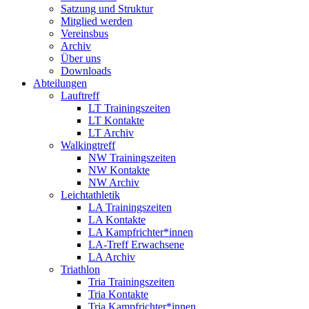
Satzung und Struktur
Mitglied werden
Vereinsbus
Archiv
Über uns
Downloads
Abteilungen
Lauftreff
LT Trainingszeiten
LT Kontakte
LT Archiv
Walkingtreff
NW Trainingszeiten
NW Kontakte
NW Archiv
Leichtathletik
LA Trainingszeiten
LA Kontakte
LA Kampfrichter*innen
LA-Treff Erwachsene
LA Archiv
Triathlon
Tria Trainingszeiten
Tria Kontakte
Tria Kampfrichter*innen