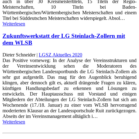
auch in über 30 Kreismeistertiteln, 15 Titeln der Regio-
Meisterschaften, 10 Titeln bei Baden-
Württembergischen/Württembergischen Meisterschaften und einem
Titel bei Süddeutschen Meisterschaften widerspiegelt. Absol…
Weiterlesen
Zukunftswerkstatt der LG Steinlach-Zollern mit
dem WLSB
Dieter Schneider |
LGSZ Aktuelles 2020
Das Positive vorneweg: In der Analyse der Vereinsstrukturen und
der Vereinsentwicklung sehen die Moderatoren des
Württembergischen Landessportbunds die LG Steinlach-Zollern als
sehr gut aufgestellt. Das mag für den Augenblick beruhigend
klingen, aber dennoch gilt es, aktuell drängende Fragen zu klären,
künftigen Handlungsbedarf zu erkennen und Lösungen zu
entwickeln. Der Hauptausschuss mit Vorstand und einigen
Mitgliedern der Abteilungen der LG Steinlach-Zollern hat sich am
Wochenende (17./18. Januar) zu einer vom WLSB hervorragend
moderierten Klausur an der Landessportschule Ruit zurückgezogen.
Abseits der im Vereinsmanagement alltäglich i…
Weiterlesen