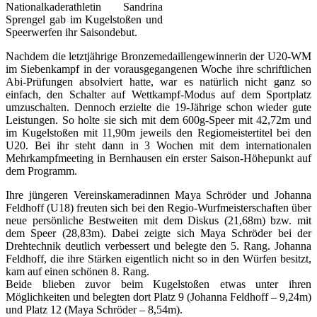
Nationalkaderathletin Sandrina
Sprengel gab im Kugelstoßen und
Speerwerfen ihr Saisondebut.
Nachdem die letztjährige Bronzemedaillengewinnerin der U20-WM
im Siebenkampf in der vorausgegangenen Woche ihre schriftlichen
Abi-Prüfungen absolviert hatte, war es natürlich nicht ganz so
einfach, den Schalter auf Wettkampf-Modus auf dem Sportplatz
umzuschalten. Dennoch erzielte die 19-Jährige schon wieder gute
Leistungen. So holte sie sich mit dem 600g-Speer mit 42,72m und
im Kugelstoßen mit 11,90m jeweils den Regiomeistertitel bei den
U20. Bei ihr steht dann in 3 Wochen mit dem internationalen
Mehrkampfmeeting in Bernhausen ein erster Saison-Höhepunkt auf
dem Programm.
Ihre jüngeren Vereinskameradinnen Maya Schröder und Johanna
Feldhoff (U18) freuten sich bei den Regio-Wurfmeisterschaften über
neue persönliche Bestweiten mit dem Diskus (21,68m) bzw. mit
dem Speer (28,83m). Dabei zeigte sich Maya Schröder bei der
Drehtechnik deutlich verbessert und belegte den 5. Rang. Johanna
Feldhoff, die ihre Stärken eigentlich nicht so in den Würfen besitzt,
kam auf einen schönen 8. Rang.
Beide blieben zuvor beim Kugelstoßen etwas unter ihren
Möglichkeiten und belegten dort Platz 9 (Johanna Feldhoff – 9,24m)
und Platz 12 (Maya Schröder – 8,54m).