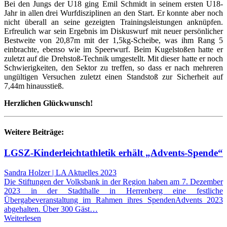
Bei den Jungs der U18 ging Emil Schmidt in seinem ersten U18-
Jahr in allen drei Wurfdisziplinen an den Start. Er konnte aber noch
nicht überall an seine gezeigten Trainingsleistungen anknüpfen.
Erfreulich war sein Ergebnis im Diskuswurf mit neuer persönlicher
Bestweite von 20,87m mit der 1,5kg-Scheibe, was ihm Rang 5
einbrachte, ebenso wie im Speerwurf. Beim Kugelstoßen hatte er
zuletzt auf die Drehstoß-Technik umgestellt. Mit dieser hatte er noch
Schwierigkeiten, den Sektor zu treffen, so dass er nach mehreren
ungültigen Versuchen zuletzt einen Standstoß zur Sicherheit auf
7,44m hinausstieß.
Herzlichen Glückwunsch!
Weitere Beiträge:
LGSZ-Kinderleichtathletik erhält „Advents-Spende“
Sandra Holzer | LA Aktuelles 2023
Die Stiftungen der Volksbank in der Region haben am 7. Dezember
2023 in der Stadthalle in Herrenberg eine festliche
Übergabeveranstaltung im Rahmen ihres SpendenAdvents 2023
abgehalten. Über 300 Gäst…
Weiterlesen