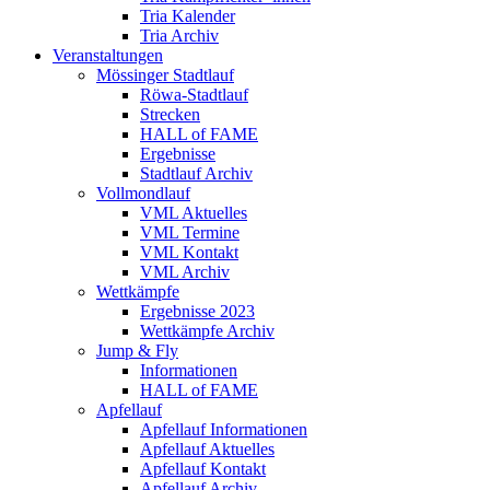
Tria Kalender
Tria Archiv
Veranstaltungen
Mössinger Stadtlauf
Röwa-Stadtlauf
Strecken
HALL of FAME
Ergebnisse
Stadtlauf Archiv
Vollmondlauf
VML Aktuelles
VML Termine
VML Kontakt
VML Archiv
Wettkämpfe
Ergebnisse 2023
Wettkämpfe Archiv
Jump & Fly
Informationen
HALL of FAME
Apfellauf
Apfellauf Informationen
Apfellauf Aktuelles
Apfellauf Kontakt
Apfellauf Archiv